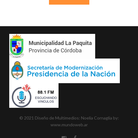
© 2021 Diseño de Multimedios: Noelia Cornaglia
by:
www.mundoweb.ar